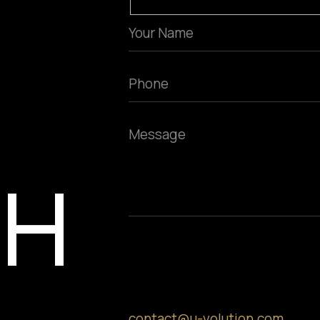
CH
contact@u-volution.com