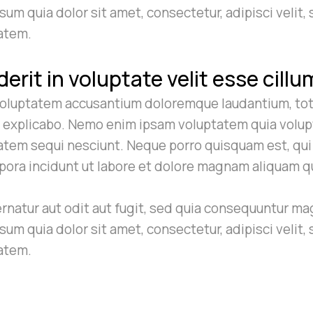
sum quia dolor sit amet, consectetur, adipisci veli
atem.
erit in voluptate velit esse cillu
t voluptatem accusantium doloremque laudantium, tot
t explicabo. Nemo enim ipsam voluptatem quia volupta
tem sequi nesciunt. Neque porro quisquam est, qui 
mpora incidunt ut labore et dolore magnam aliquam 
natur aut odit aut fugit, sed quia consequuntur ma
sum quia dolor sit amet, consectetur, adipisci veli
atem.