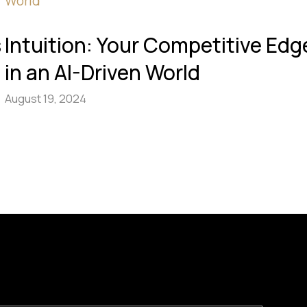
s
Intuition: Your Competitive Edg
g
in an AI-Driven World
August 19, 2024