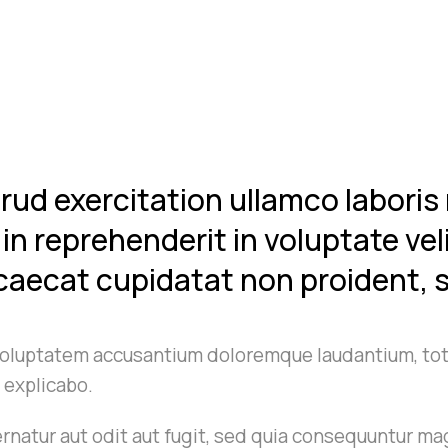
ud exercitation ullamco laboris 
in reprehenderit in voluptate vel
ccaecat cupidatat non proident, s
t voluptatem accusantium doloremque laudantium, tot
t explicabo.
natur aut odit aut fugit, sed quia consequuntur ma