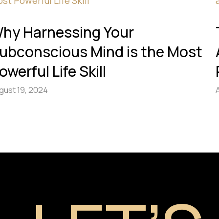
hy Harnessing Your
ubconscious Mind is the Most
owerful Life Skill
gust 19, 2024