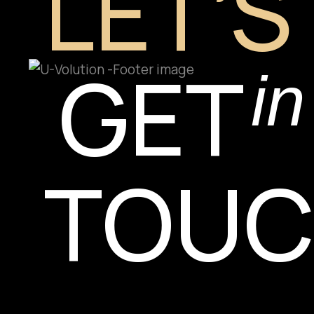
LET’S
GET
in
TOU